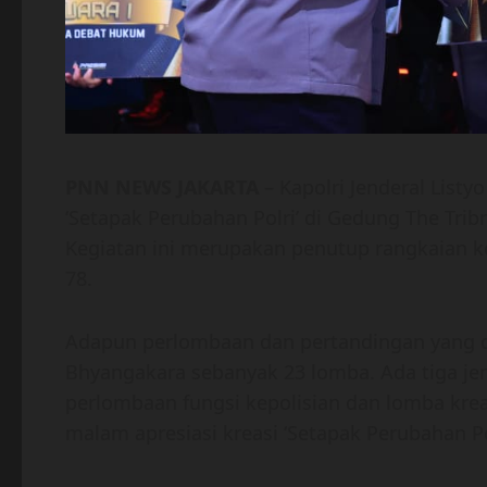
PNN NEWS JAKARTA
– Kapolri Jenderal Listy
‘Setapak Perubahan Polri’ di Gedung The Tribr
Kegiatan ini merupakan penutup rangkaian k
78.
Adapun perlombaan dan pertandingan yang d
Bhyangakara sebanyak 23 lomba. Ada tiga jen
perlombaan fungsi kepolisian dan lomba kre
malam apresiasi kreasi ‘Setapak Perubahan Pol