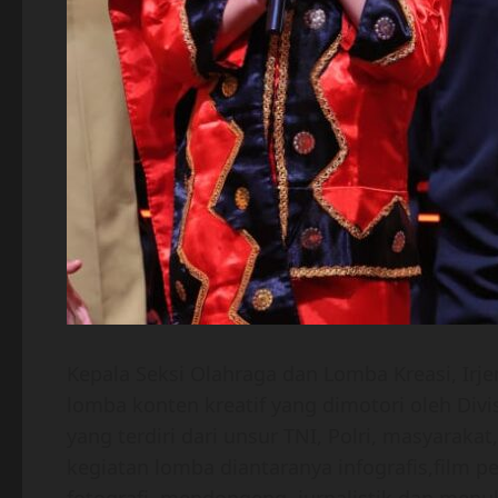
Kepala Seksi Olahraga dan Lomba Kreasi, Irj
lomba konten kreatif yang dimotori oleh Divis
yang terdiri dari unsur TNI, Polri, masyarak
kegiatan lomba diantaranya infografis,film pen
fotografi, mendongeng, jurnalistik dan menul