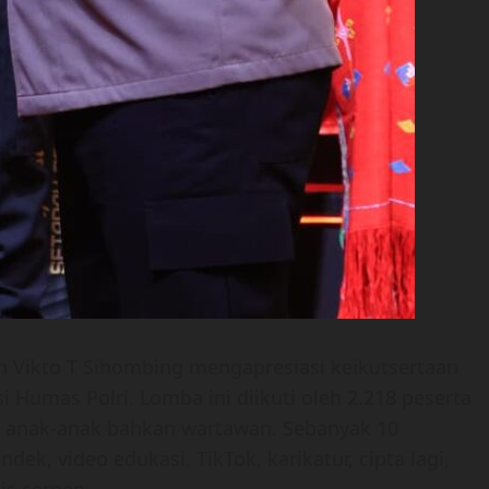
en Vikto T Sihombing mengapresiasi keikutsertaan
i Humas Polri. Lomba ini diikuti oleh 2.218 peserta
at, anak-anak bahkan wartawan. Sebanyak 10
dek, video edukasi, TikTok, karikatur, cipta lagi,
is cerpen.