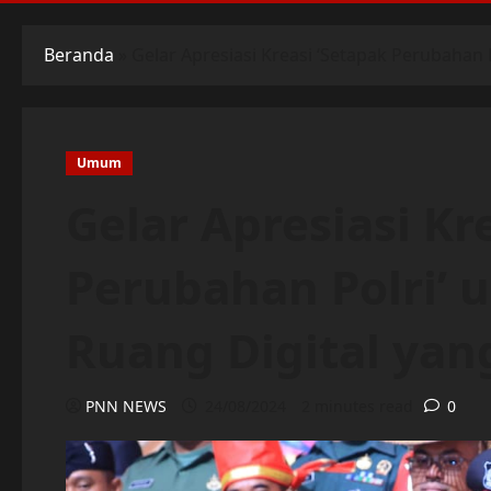
Beranda
»
Gelar Apresiasi Kreasi ‘Setapak Perubahan P
Umum
Gelar Apresiasi Kr
Perubahan Polri’ 
Ruang Digital yang
PNN NEWS
24/08/2024
2 minutes read
0