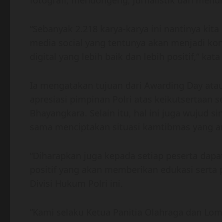
“Sebanyak 2.218 karya-karya ini nantinya kit
media social yang tentunya akan menjadi kon
digital yang lebih baik dan lebih positif,” ka
Ia mengatakan tujuan dari Awarding Day atau
apresiasi pimpinan Polri atas keikutsertaan
Bhayangkara. Selain itu, hal ini juga wujud s
sama menciptakan situasi kamtibmas yang a
“Diharapkan juga kepada setiap peserta dap
positif yang akan memberikan edukasi serta
Divisi Hukum Polri ini.
“Kami selaku Ketua Panitia Olahraga dan Lo