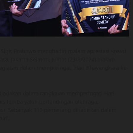
o Sigit Prabowo menghadiri malam apresiasi kreasi
ata, Jakarta Selatan, Jumat (23/8/2024) malam.
egiatan dalam memperingati Hari Bhayangkara ke-
iadakan dalam rangkaian memperingati Hari
is lomba yakni pertandingan olahraga,
asi. Sebanyak 110 pemenang dihadirkan dalam
ri’.