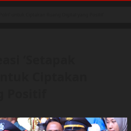
olri’ untuk Ciptakan Ruang Digital yang Positif
easi ‘Setapak
untuk Ciptakan
 Positif