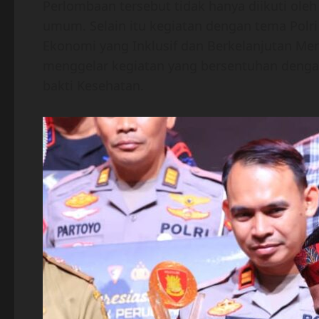
Perlombaan tersebut tidak hanya diikuti ole
umum. Selain itu kegiatan dengan tema Polr
Ekonomi yang Inklusif dan Berkelanjutan Me
menggelar kegiatan yang bersentuhan dengan m
bakti Kesehatan.