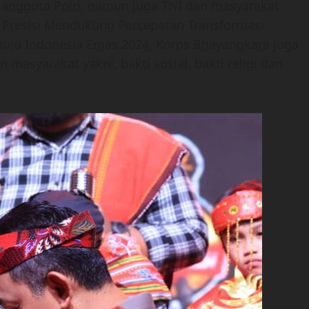
h anggota Polri, namun juga TNI dan masyarakat
i Presisi Mendukung Percepatan Transformasi
nuju Indonesia Emas 2024, Korps Bhayangkara juga
asyarakat yakni, bakti sosial, bakti religi dan