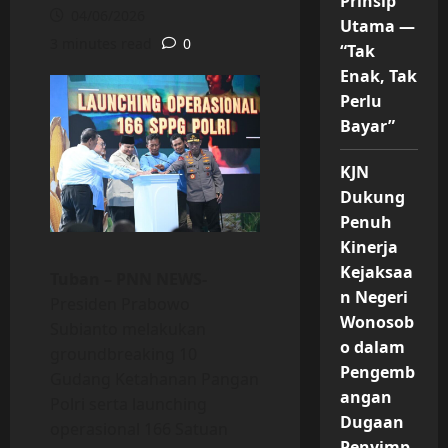
Prinsip
04/06/2026
Utama —
3 minutes read
0
“Tak
Enak, Tak
Perlu
Bayar”
KJN
Dukung
Penuh
Kinerja
Kejaksaa
Tuban – PNN NEWS-
n Negeri
Presiden Prabowo
Wonosob
Subianto melakukan
o dalam
groundbreaking 10
Pengemb
Gudang Ketahanan Pangan
angan
Polri serta launching
Dugaan
operasional 166 Satuan
Penyimp