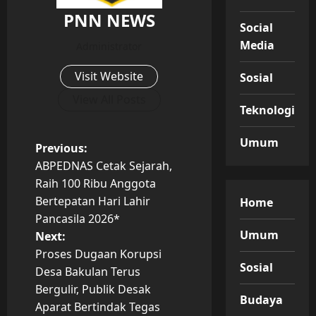
PNN NEWS
Social
Media
Administrator
Visit Website
Sosial
View All Posts
Teknologi
Umum
P
Previous:
ABPEDNAS Cetak Sejarah,
o
Raih 100 Ribu Anggota
Bertepatan Hari Lahir
Home
s
Pancasila 2026*
Umum
t
Next:
Proses Dugaan Korupsi
n
Sosial
Desa Bakulan Terus
Bergulir, Publik Desak
a
Budaya
Aparat Bertindak Tegas