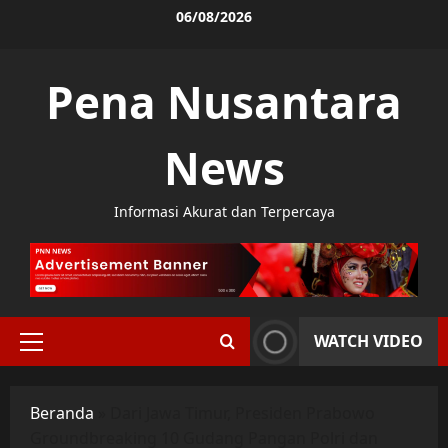
Skip
06/08/2026
to
content
Pena Nusantara
News
Informasi Akurat dan Terpercaya
WATCH VIDEO
Primary
Menu
Beranda
»
Dari Jawa Timur, Presiden Prabowo
Groundbreaking 10 Gudang Pangan Polri dan