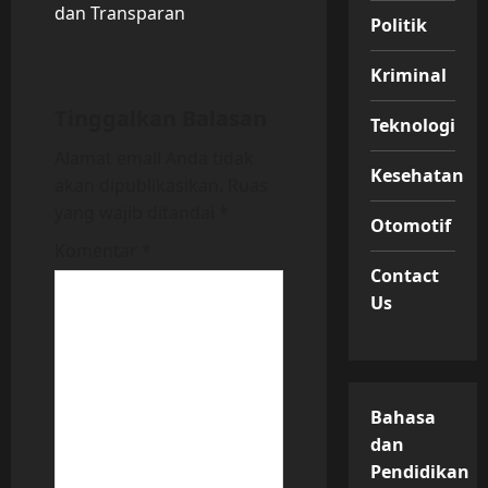
v
dan Transparan
Politik
i
Kriminal
g
Tinggalkan Balasan
Teknologi
a
Alamat email Anda tidak
Kesehatan
akan dipublikasikan.
Ruas
t
yang wajib ditandai
*
Otomotif
i
Komentar
*
Contact
o
Us
n
Bahasa
dan
Pendidikan