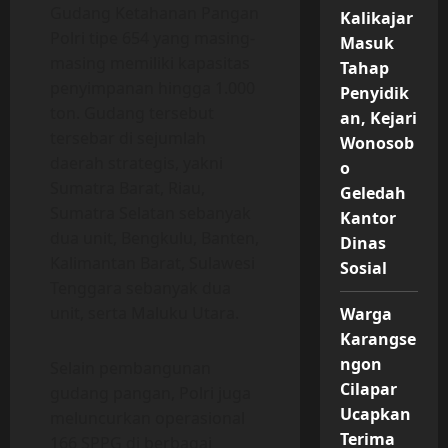
Gudang Ketahanan Pangan
Kalikajar
Polri tipe 654 yang masing-
Masuk
masing memiliki kapasitas
Tahap
penyimpanan hingga 1.000
Penyidik
ton. Gudang tersebut
an, Kejari
tersebar di sejumlah
Wonosob
daerah strategis, yakni
o
Sumatra Barat, Riau,
Geledah
Sumatra Selatan sebanyak
Kantor
dua unit, Bengkulu, Banten,
Dinas
Kalimantan Barat, Sulawesi
Sosial
Tenggara sebanyak dua
unit, serta Maluku Utara.
Warga
Karangse
ngon
Selain pembangunan
Cilapar
gudang pangan, Polri juga
Ucapkan
meluncurkan operasional
Terima
166 SPPG di berbagai