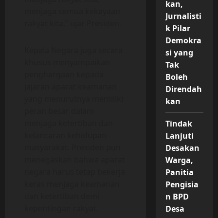
kan,
menjaga semua kekayaan
Jurnalisti
rakyat kita,” ujar Presiden.
k Pilar
Demokra
Kepala Negara juga secara
si yang
khusus menyampaikan
Tak
penghargaan kepada
Boleh
jajaran aparat keamanan
Direndah
yang menurutnya memiliki
kan
peran besar dalam
menjaga ketertiban dan
Tindak
kelancaran kehidupan
Lanjuti
masyarakat. Presiden pun
Desakan
menegaskan bahwa aparat
Warga,
negara harus tetap bekerja
Panitia
keras menjaga keamanan
Pengisia
dan ketertiban demi
n BPD
kepentingan rakyat.
Desa