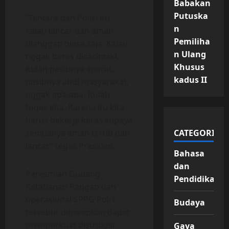
Babakan
Putuska
“Tentara dan Polisi itu
n
kalau lancar dan aman
Pemiliha
dianggap biasa saja. Kalau
n Ulang
nggak beres dicacimaki,
Khusus
itulah nasibnya aparat,
kadus II
nasibnya abdi masyarakat,
nggak apa-apa. Itulah
tugas kita. Karena itu kita
harus bekerja keras supaya
CATEGORIES
semuanya aman tertib dan
lancar,” tegas Presiden.
Bahasa
dan
Peresmian Gudang
Pendidikan
Ketahanan Pangan dan
operasional SPPG Polri
Budaya
tersebut diharapkan dapat
memperkuat distribusi
Gaya