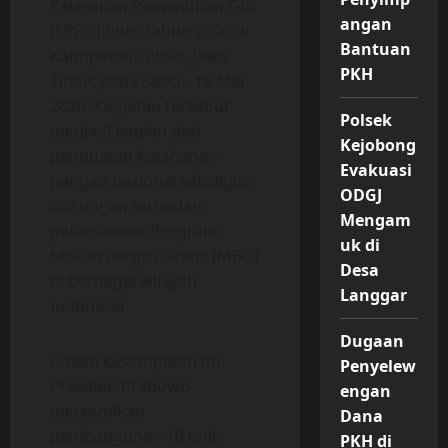
Pelayanan Pemenuhan Gizi
angan
(SPPG) Polri Tahun 2026 di
Bantuan
Kabupaten Tuban, Jawa
PKH
Timur, pada Sabtu, 16 Mei
2026. Kegiatan tersebut
Polsek
menjadi bagian dari
Kejobong
penguatan ketahanan
Evakuasi
pangan nasional sekaligus
ODGJ
dukungan terhadap
Mengam
pelaksanaan Program
uk di
Makan Bergizi Gratis (MBG)
Desa
di berbagai wilayah
Langgar
Indonesia.
Dugaan
Dalam kesempatan itu,
Penyelew
Presiden Prabowo
engan
meresmikan
Dana
pembangunan 10 unit
PKH di