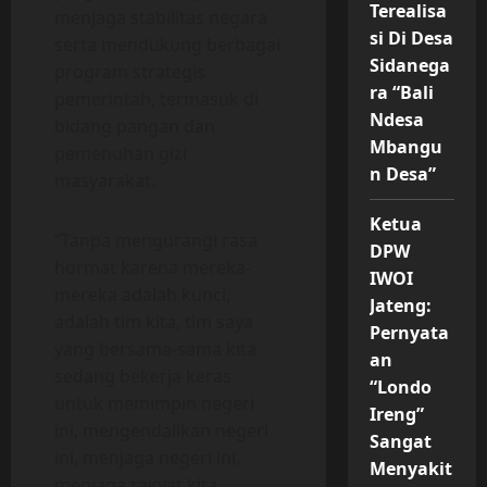
Terealisa
menjaga stabilitas negara
si Di Desa
serta mendukung berbagai
Sidanega
program strategis
ra “Bali
pemerintah, termasuk di
Ndesa
bidang pangan dan
Mbangu
pemenuhan gizi
n Desa”
masyarakat.
Ketua
“Tanpa mengurangi rasa
DPW
hormat karena mereka-
IWOI
mereka adalah kunci,
Jateng:
adalah tim kita, tim saya
Pernyata
yang bersama-sama kita
an
sedang bekerja keras
“Londo
untuk memimpin negeri
Ireng”
ini, mengendalikan negeri
Sangat
ini, menjaga negeri ini,
Menyakit
menjaga rakyat kita,