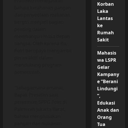
Prabowo menegaskan
Korban
bahwa ketahanan pangan
Laka
dan penyediaan makanan
Lantas
bergizi menjadi bagian
ke
penting dalam
Rumah
membangun masa depan
Sakit
bangsa. Oleh karena itu,
Polri berupaya mengambil
Mahasis
peran aktif dalam
wa LSPR
mendukung program
Gelar
pemerintah.
Kampany
e “Berani
“Sebagaimana amanat
Lindungi
Bapak Presiden saat
”,
peresmian SPPG Polri di
Edukasi
Palmerah Jakarta Barat,
Anak dan
bahwa menghasilkan
Orang
pangan dan makanan
Tua