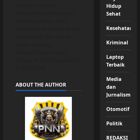
pangan nasional,
Hidup
mendukung pemenuhan
Sehat
gizi masyarakat, serta
Kesehatan
memperkuat sinergi antara
pemerintah dan aparat
Kriminal
dalam menjaga
kesejahteraan rakyat
Laptop
hingga ke berbagai daerah
Terbaik
di Indonesia.
Media
ABOUT THE AUTHOR
dan
Jurnalisme
Otomotif
Politik
REDAKSI