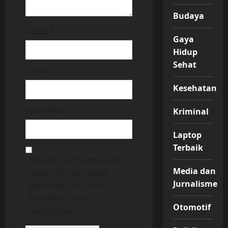
Budaya
Nama
*
Gaya
Hidup
Sehat
Email
*
Kesehatan
Situs Web
Kriminal
Laptop
Terbaik
Simpan nama, email, dan
Media dan
situs web saya pada
Jurnalisme
peramban ini untuk
komentar saya
Otomotif
berikutnya.