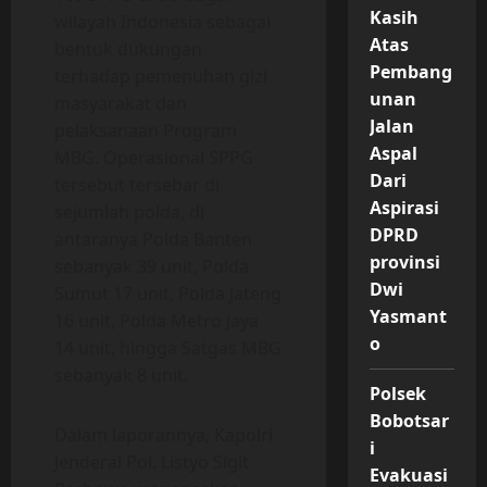
Kasih
wilayah Indonesia sebagai
Atas
bentuk dukungan
Pembang
terhadap pemenuhan gizi
unan
masyarakat dan
Jalan
pelaksanaan Program
Aspal
MBG. Operasional SPPG
Dari
tersebut tersebar di
Aspirasi
sejumlah polda, di
DPRD
antaranya Polda Banten
provinsi
sebanyak 39 unit, Polda
Dwi
Sumut 17 unit, Polda Jateng
Yasmant
16 unit, Polda Metro Jaya
o
14 unit, hingga Satgas MBG
sebanyak 8 unit.
Polsek
Bobotsar
Dalam laporannya, Kapolri
i
Jenderal Pol. Listyo Sigit
Evakuasi