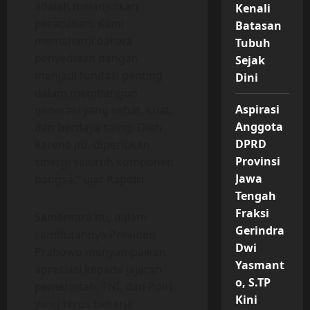
adalah melanjutkan
Kenali
peradaban. Kami
Batasan
memahami bahwa
Tubuh
penyediaan pangan
Sejak
menjadi fondasi penting
Dini
dalam membangun
Aspirasi
generasi yang sehat, kuat,
Anggota
dan berdaya saing. Oleh
DPRD
karena itu, diperlukan
Provinsi
sinergi seluruh komponen
Jawa
bangsa,” ujar Kapolri.
Tengah
Fraksi
Sementara itu, dalam
Gerindra
sambutannya Presiden
Dwi
Prabowo menyampaikan
Yasmant
apresiasi kepada jajaran
o, S.TP
pemerintah, TNI, dan Polri
Kini
yang terus bekerja