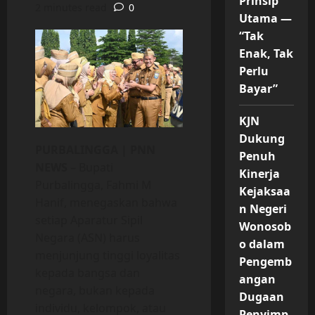
Prinsip
2 minutes read
0
Utama —
“Tak
Enak, Tak
Perlu
Bayar”
KJN
Dukung
PURBALINGGA | PNN
Penuh
NEWS
– Bupati
Kinerja
Purbalingga, Fahmi M
Kejaksaa
Hanif, menegaskan bahwa
n Negeri
setiap Aparatur Sipil
Wonosob
Negara (ASN) harus
o dalam
menjunjung tinggi loyalitas
Pengemb
kepada bangsa dan
angan
negara, bukan kepada
Dugaan
individu, kelompok, atau
Penyimp