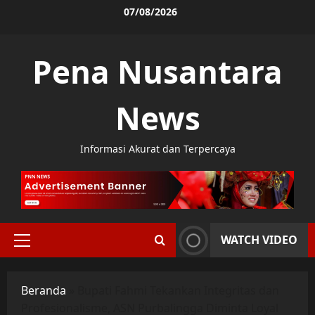
Skip
07/08/2026
to
content
Pena Nusantara
News
Informasi Akurat dan Terpercaya
WATCH VIDEO
Primary
Menu
Beranda
»
Bupati Fahmi Tekankan Integritas dan
Profesionalisme, ASN Purbalingga Diminta Loyal