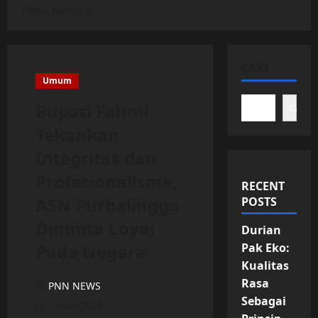
Pada Negara
CARI
Umum
Bupati Fahmi
Cari
Tekankan
Integritas dan
Profesionalisme,
RECENT
ASN Purbalingga
POSTS
Diminta Loyal
Durian
Pada Negara
Pak Eko:
Kualitas
Rasa
PNN NEWS
Sebagai
14/04/2025