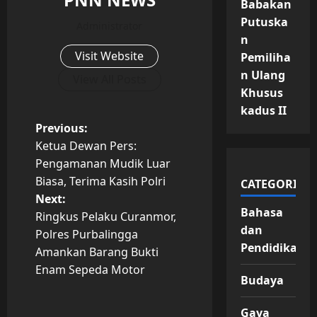
Babakan
Putuska
Administrator
n
Visit Website
Pemiliha
n Ulang
View All Posts
Khusus
kadus II
P
Previous:
Ketua Dewan Pers:
o
Pengamanan Mudik Luar
Biasa, Terima Kasih Polri
CATEGORIES
s
Next:
Bahasa
t
Ringkus Pelaku Curanmor,
dan
Polres Purbalingga
n
Pendidikan
Amankan Barang Bukti
Enam Sepeda Motor
a
Budaya
v
Gaya