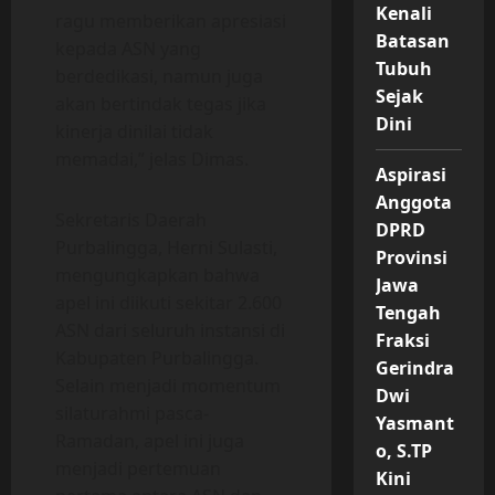
Kenali
ragu memberikan apresiasi
Batasan
kepada ASN yang
Tubuh
berdedikasi, namun juga
Sejak
akan bertindak tegas jika
Dini
kinerja dinilai tidak
memadai,” jelas Dimas.
Aspirasi
Anggota
Sekretaris Daerah
DPRD
Purbalingga, Herni Sulasti,
Provinsi
mengungkapkan bahwa
Jawa
apel ini diikuti sekitar 2.600
Tengah
ASN dari seluruh instansi di
Fraksi
Kabupaten Purbalingga.
Gerindra
Selain menjadi momentum
Dwi
silaturahmi pasca-
Yasmant
Ramadan, apel ini juga
o, S.TP
menjadi pertemuan
Kini