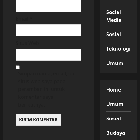
Social
Email
*
Media
Sosial
Situs Web
Teknologi
Umum
Simpan nama, email, dan
situs web saya pada
peramban ini untuk
Home
komentar saya
Umum
berikutnya.
Sosial
Budaya