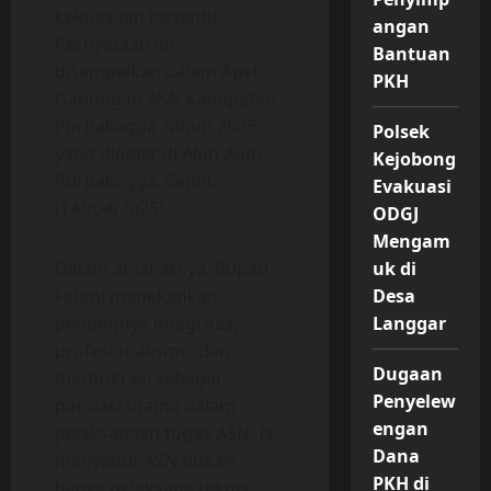
kekuasaan tertentu.
angan
Pernyataan ini
Bantuan
disampaikan dalam Apel
PKH
Gabungan ASN Kabupaten
Purbalingga Tahun 2025
Polsek
yang digelar di Alun-Alun
Kejobong
Purbalingga, Senin,
Evakuasi
(14//04/2025).
ODGJ
Mengam
uk di
Dalam amanatnya, Bupati
Desa
Fahmi menekankan
Langgar
pentingnya integritas,
profesionalisme, dan
Dugaan
meritokrasi sebagai
Penyelew
pondasi utama dalam
engan
pelaksanaan tugas ASN. Ia
Dana
menyebut ASN bukan
PKH di
hanya pelaksana teknis,