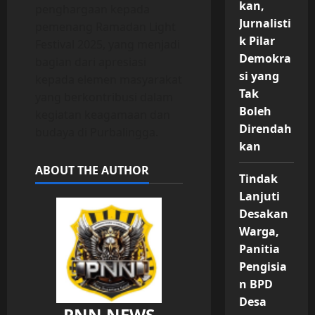
kan,
penghargaan kepada
Jurnalisti
pemenang Ramadan Light
k Pilar
Festival 2025, yang menjadi
Demokra
bagian dari apresiasi
si yang
kepada elemen masyarakat
Tak
yang berkontribusi dalam
Boleh
kegiatan keagamaan dan
Direndah
budaya di Purbalingga.
kan
ABOUT THE AUTHOR
Tindak
Lanjuti
Desakan
Warga,
Panitia
Pengisia
n BPD
Desa
PNN NEWS