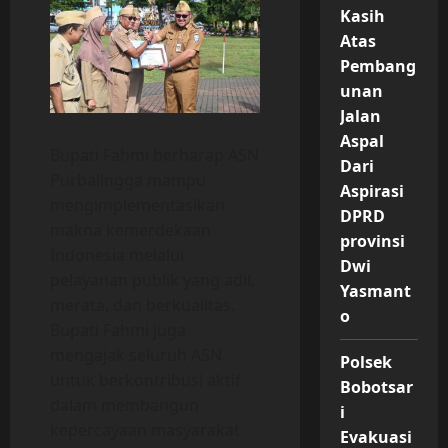
Kasih
Atas
Pembang
unan
Jalan
Aspal
Bupati Fahmi berharap ASN
Dari
Purbalingga mampu
Aspirasi
mengimplementasikan
DPRD
makna kemerdekaan
provinsi
Indonesia melalui
Dwi
pelayanan publik yang adil,
Yasmant
merata, dan berkualitas.
o
Bupati Fahmi juga
mengajak seluruh ASN
Polsek
untuk berkontribusi aktif
Bobotsar
dalam membangun
i
kepercayaan masyarakat
Evakuasi