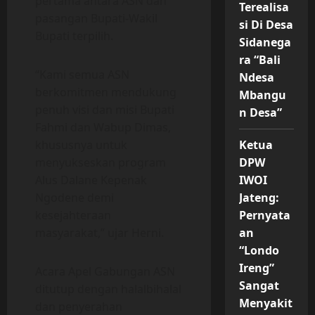
pertama antara ASN dan
Terealisa
pasangan Bupati-Wakil
si Di Desa
Bupati terpilih.
Sidanega
ra “Bali
“Kami semua ASN
Ndesa
berkomitmen mendukung
Mbangu
penuh visi dan misi Bupati
n Desa”
Fahmi dan Wabup Dimas,
khususnya untuk
Ketua
menyukseskan program
DPW
Alus Dalane Kepenak
IWOI
Ngodene demi
Jateng:
kesejahteraan
Pernyata
masyarakat,” ujar Herni.
an
“Londo
Ireng”
Acara Apel Gabungan ASN
Sangat
ditutup dengan halalbihalal
Menyakit
dan penyerahan