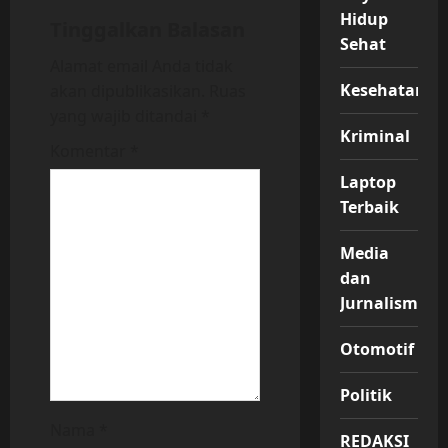
Hidup
i
Tinggalkan Balasan
Sehat
Alamat email Anda tidak
g
Kesehatan
akan dipublikasikan.
Ruas
a
yang wajib ditandai
*
Kriminal
t
Komentar
*
Laptop
i
Terbaik
o
Media
n
dan
Jurnalisme
Otomotif
Politik
Nama
*
REDAKSI