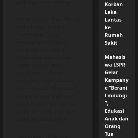
terhadap pemerintahan.
Korban
Laka
Sementara itu, Wakil Bupati
Lantas
Purbalingga, Dimas
ke
Prasetyahani, turut
Rumah
menambahkan bahwa
Sakit
pemerintahan Fahmi-
Mahasis
Dimas telah menyiapkan
wa LSPR
skema reward and
Gelar
punishment. Skema ini
Kampany
bertujuan meningkatkan
e “Berani
motivasi kerja ASN melalui
Lindungi
pemberian penghargaan
”,
atas kinerja maksimal dan
Edukasi
sanksi terhadap ASN yang
Anak dan
dinilai kurang optimal.
Orang
Tua
“Pemerintah tidak akan