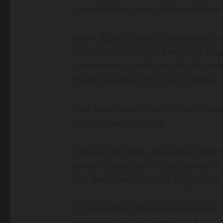
memastikan semua lahan produktif 
Wakil Bupati Dimas Prasetyahani 
kebijakan dari pusat hingga ke ti
pemerintahan sebagai sebuah mobil
Bupati sebagai lampu sein, Kades 
“Jika salah satu tidak sinkron, mak
dengan baik,” ujarnya.
Sebagai penutup, dilakukan penyera
peserta, yang terdiri dari pejabat 
dan pimpinan BUMD di lingkungan
Acara diakhiri dengan penandata
mewujudkan Purbalingga B-A-R-U (