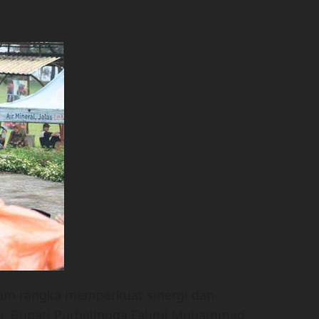
am rangka memperkuat sinergi dan
an, Bupati Purbalingga Fahmi Muhammad