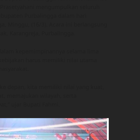
 Prasetyahani mengumpulkan seluruh
Kabupaten Purbalingga dalam hari
a, Minggu, (16/3). Acara ini berlangsung
ak, Karangreja, Purbalingga.
dalam kepemimpinannya selama lima
ebijakan harus memiliki nilai utama
masyarakat.
e depan, kita memiliki nilai yang kuat,
at, memajukan wilayah, serta
,” ujar Bupati Fahmi.