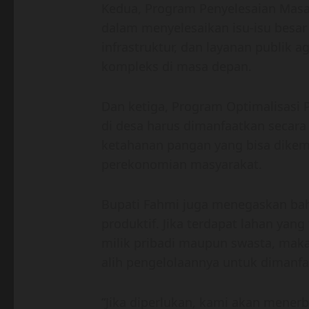
Kedua, Program Penyelesaian Masal
dalam menyelesaikan isu-isu besar
infrastruktur, dan layanan publik 
kompleks di masa depan.
Dan ketiga, Program Optimalisasi 
di desa harus dimanfaatkan secar
ketahanan pangan yang bisa dikem
perekonomian masyarakat.
Bupati Fahmi juga menegaskan bah
produktif. Jika terdapat lahan yan
milik pribadi maupun swasta, mak
alih pengelolaannya untuk dimanf
“Jika diperlukan, kami akan menerb