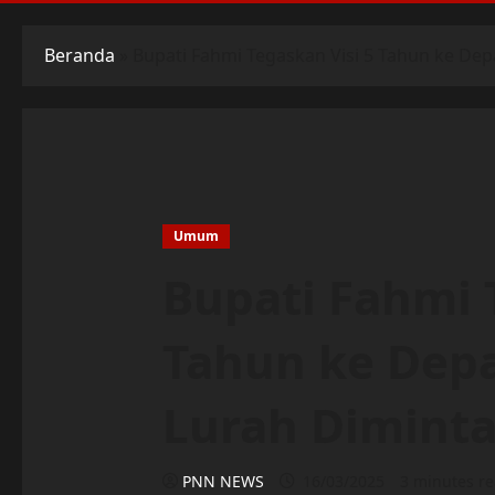
Beranda
»
Bupati Fahmi Tegaskan Visi 5 Tahun ke De
Umum
Bupati Fahmi 
Tahun ke Depa
Lurah Dimint
PNN NEWS
16/03/2025
3 minutes r