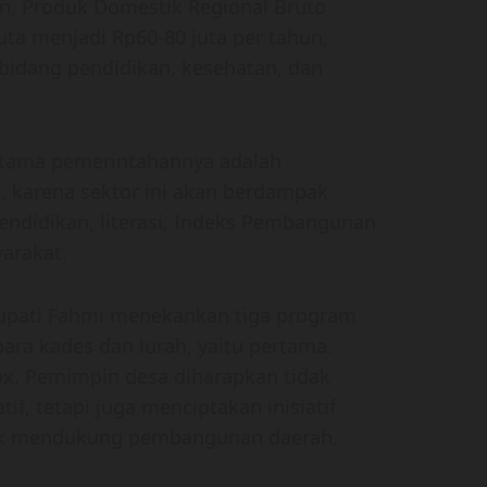
n, Produk Domestik Regional Bruto
juta menjadi Rp60-80 juta per tahun,
 bidang pendidikan, kesehatan, dan
tama pemerintahannya adalah
karena sektor ini akan berdampak
endidikan, literasi, Indeks Pembangunan
yarakat.
Bupati Fahmi menekankan tiga program
ara kades dan lurah, yaitu pertama.
ox, Pemimpin desa diharapkan tidak
, tetapi juga menciptakan inisiatif
ntuk mendukung pembangunan daerah.