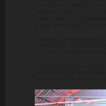
Hanif bersama Wakil Bupati Dimas
kepala desa (kades) dan lurah se-
terakhir Retreat Pemkab Purbalingg
di Objek Wisata Golaga, Desa Siwar
Bupati Fahmi menegaskan bahwa 
tahun ke depan, setiap pemangku k
yang berorientasi pada kemajuan 
“Pastikan bahwa dalam lima tahun k
berkontribusi nyata bagi masyarak
memperjuangkan kepentingan rakyat