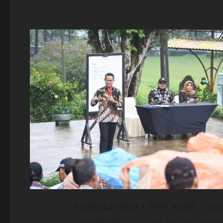
PURBALINGGA | PNN NEWS
– Dal
menyatukan visi-misi pemerintah