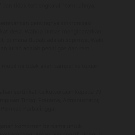
dan tidak terbengkalai,” tambahnya.
menekankan pentingnya sinkronisasi
ngkat desa. Wabup Dimas mengibaratkan
, di mana Bupati adalah sopirnya, Wakil
dan lurah adalah pedal gas dan rem.
a mobil ini tidak akan sampai ke tujuan
han sertifikat keikutsertaan kepada 79
Pimpinan Tinggi Pratama, Administrator,
 Pemkab Purbalingga.
nganan komitmen bersama untuk
Berkembang, Aman, Responsif, Unggul)