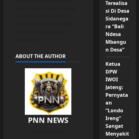
belum diketahui secara
Terealisa
pasti siapa orang tua bayi
si Di Desa
tersebut. Kami masih
Sidanega
melakukan penyelidikan
ra “Bali
untuk mengungkap
Ndesa
kasusnya.
Mbangu
n Desa”
ABOUT THE AUTHOR
Ketua
DPW
IWOI
Jateng:
Pernyata
an
“Londo
PNN NEWS
Ireng”
Sangat
Administrator
Menyakit