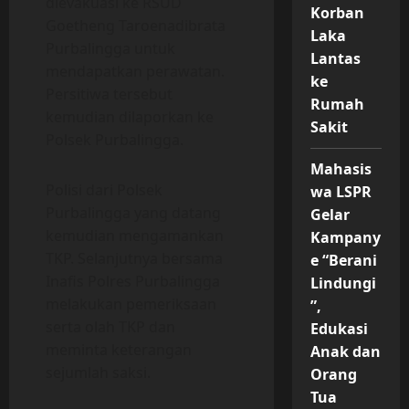
dievakuasi ke RSUD
Korban
Goetheng Taroenadibrata
Laka
Purbalingga untuk
Lantas
mendapatkan perawatan.
ke
Persitiwa tersebut
Rumah
kemudian dilaporkan ke
Sakit
Polsek Purbalingga.
Mahasis
Polisi dari Polsek
wa LSPR
Purbalingga yang datang
Gelar
kemudian mengamankan
Kampany
TKP. Selanjutnya bersama
e “Berani
Inafis Polres Purbalingga
Lindungi
melakukan pemeriksaan
”,
serta olah TKP dan
Edukasi
meminta keterangan
Anak dan
sejumlah saksi.
Orang
Tua