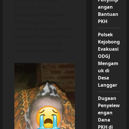
Sirongge, Kelurahan
angan
Kembaran Kulon,
Bantuan
Kecamatan/Kabupaten
PKH
Purbalingga, Selasa
(14/5/2024) malam. Kondisi
Polsek
bayi saat ditemukan masih
Kejobong
dalam keadaan hidup
Evakuasi
dibungkus tas plastik.
ODGJ
Mengam
uk di
Desa
Langgar
Dugaan
Penyelew
engan
Dana
PKH di