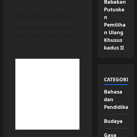
Babakan
i
Putuska
Tinggalkan Balasan
n
g
Pemiliha
Alamat email Anda tidak
n Ulang
a
akan dipublikasikan.
Ruas
Khusus
yang wajib ditandai
*
t
kadus II
Komentar
*
i
o
CATEGORIES
n
Bahasa
dan
Pendidikan
Budaya
Gaya