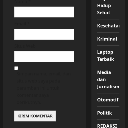
Nama
*
Hidup
Sehat
Email
*
Kesehatan
Kriminal
Situs Web
Laptop
Terbaik
Media
Simpan nama, email, dan
dan
situs web saya pada
Jurnalisme
peramban ini untuk
komentar saya
Otomotif
berikutnya.
Politik
REDAKSI