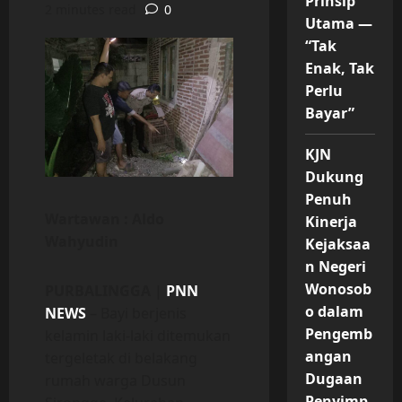
Prinsip
2 minutes read
0
Utama —
“Tak
Enak, Tak
Perlu
Bayar”
KJN
Dukung
Penuh
Wartawan : Aldo
Kinerja
Wahyudin
Kejaksaa
n Negeri
Wonosob
PURBALINGGA |
PNN
o dalam
NEWS
– Bayi berjenis
Pengemb
kelamin laki-laki ditemukan
angan
tergeletak di belakang
Dugaan
rumah warga Dusun
Penyimp