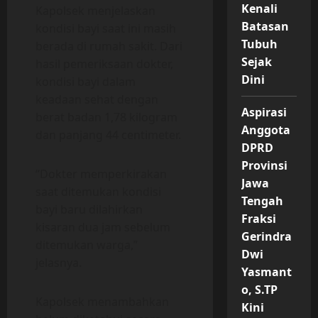
Kenali
Kapolsek menjelaskan
Batasan
kondisi bayi saat ini masih
Tubuh
berada di rumah sakit. Dari
Sejak
hasil pemeriksaan dokter,
Dini
kondisi bayi dalam
keadaan sehat dengan
Aspirasi
berat badan 1,78 kilogram
Anggota
dan panjang 44 centimeter.
DPRD
Provinsi
“Dokter memperkirakan
Jawa
saat ditemukan kondisi
Tengah
bayi baru dilahirkan
Fraksi
kisaran dua jam sebelum
Gerindra
ditemukan warga,”
Dwi
jelasnya.
Yasmant
o, S.TP
Kapolsek menambahkan
Kini