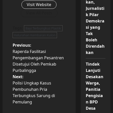
kan,
Visit Website
Jurnalisti
View All Posts
k Pilar
Demokra
si yang
Tags:
Bayi Terbungkus Plastik
Tak
Kelurahan Kembaran Kulon
Boleh
P
Previous:
Direndah
Raperda Fasilitasi
kan
o
Pengembangan Pesantren
Disetujui Oleh Pemkab
Tindak
s
Purbalingga
Lanjuti
t
Next:
Desakan
Polisi Ungkap Kasus
Warga,
n
Pembunuhan Pria
Panitia
Terbungkus Sarung di
Pengisia
a
Pemulang
n BPD
v
Desa