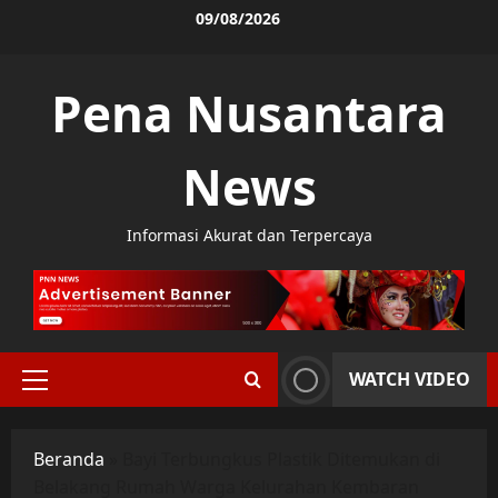
Skip
09/08/2026
to
content
Pena Nusantara
News
Informasi Akurat dan Terpercaya
WATCH VIDEO
Primary
Menu
Beranda
»
Bayi Terbungkus Plastik Ditemukan di
Belakang Rumah Warga Kelurahan Kembaran