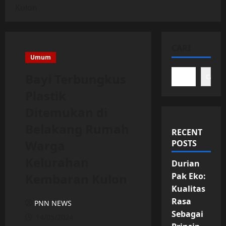
Kulon
CARI
Umum
Bayi Terbungkus
Cari
Plastik
Ditemukan di
Belakang Rumah
RECENT
Warga
POSTS
Kelurahan
Durian
Kembaran Kulon
Pak Eko:
Kualitas
Rasa
PNN NEWS
Sebagai
14/05/2024