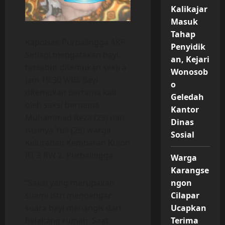
Kalikajar
Masuk
Tahap
Kapolsek Purbalingga AKP
Penyidik
Setiadi mengatakan bayi
an, Kejari
tersebut ditemukan sekira
Wonosob
jam 19.30 WIB. Bayi
o
ditemukan pertama kali
Geledah
oleh saksi bernama
Kantor
Muhammad Reza (29) dan
Dinas
istrinya Yuli (25) warga
Sosial
Kelurahan Kembaran Kulon
RT 3 RW 2, Purbalingga.
Warga
Karangse
“Saksi yang merupakan
ngon
suami istri mendengar
Cilapar
suara bayi menangis dari
Ucapkan
belakang rumah. Saat
Terima