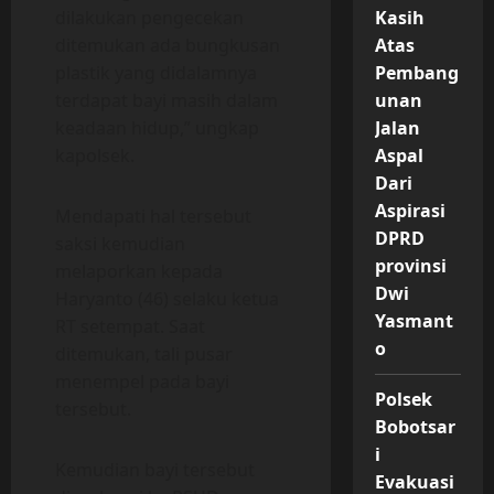
dilakukan pengecekan
Kasih
ditemukan ada bungkusan
Atas
plastik yang didalamnya
Pembang
terdapat bayi masih dalam
unan
keadaan hidup,” ungkap
Jalan
kapolsek.
Aspal
Dari
Aspirasi
Mendapati hal tersebut
DPRD
saksi kemudian
provinsi
melaporkan kepada
Dwi
Haryanto (46) selaku ketua
Yasmant
RT setempat. Saat
o
ditemukan, tali pusar
menempel pada bayi
Polsek
tersebut.
Bobotsar
i
Kemudian bayi tersebut
Evakuasi