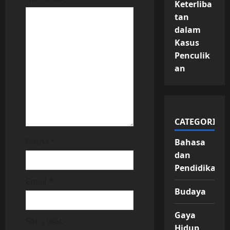
Keterliba
t
tan
dalam
i
Kasus
o
Penculik
an
n
CATEGORIES
Nama
*
Bahasa
dan
Pendidikan
Email
*
Budaya
Gaya
Situs Web
Hidup