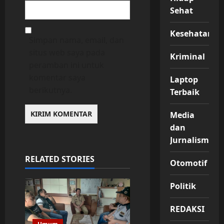
Sehat
Kesehatan
Simpan nama, email, dan
situs web saya pada
Kriminal
peramban ini untuk
komentar saya
Laptop
berikutnya.
Terbaik
Media
dan
Jurnalisme
RELATED STORIES
Otomotif
Politik
REDAKSI