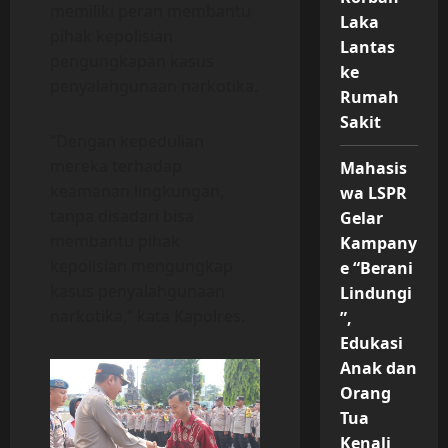
memiliki peran membantu
Laka
pihak kepolisian
Lantas
pengungkapan kasus
ke
penyalahgunaan narkotika.
Rumah
Sakit
“Dengan kepedulian
mereka terhadap
Mahasis
keamanan lingkungan,
wa LSPR
tanpa disadari bisa
Gelar
membantu pihak
Kampany
kepolisian mengungkap
e “Berani
kasus penyalahgunaan
Lindungi
narkotika,” kata Kapolres.
”,
Edukasi
Anak dan
Orang
Tua
Kenali