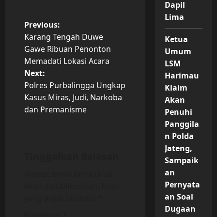
Dapil
Lima
P
Previous:
Karang Tengah Duwe
Ketua
o
Gawe Ribuan Penonton
Umum
Memadati Lokasi Acara
LSM
s
Next:
Harimau
t
Polres Purbalingga Ungkap
Klaim
Kasus Miras, Judi, Narkoba
Akan
n
dan Premanisme
Penuhi
Panggila
a
n Polda
v
Jateng,
Tinggalkan Balasan
Sampaik
i
an
Alamat email Anda tidak
Pernyata
akan dipublikasikan.
Ruas
g
an Soal
yang wajib ditandai
*
a
Dugaan
Komentar
*