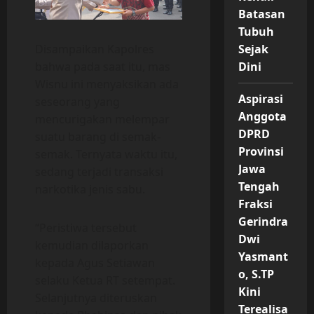
Batasan
Tubuh
Sejak
Disampaikan Kapolres
Dini
bahwa pada saat itu, mas
Wisnu ini menyaksikan ada
Aspirasi
seseorang yang
Anggota
mencurigakan melempar
DPRD
suatu barang di semak-
Provinsi
semak. Ternyata waktu itu,
Jawa
sedang terjadi transaksi
Tengah
narkotika jenis sabu.
Fraksi
Gerindra
“Peristiwa tersebut
Dwi
kemudian dilaporkan
Yasmant
kepada Agus Setiawan
o, S.TP
selaku Ketua RT setempat.
Kini
Selanjutnya diteruskan
Terealisa