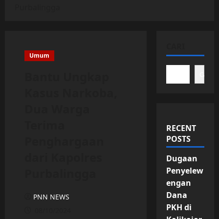
Purbalingga
CARI
Umum
Bantu Ungkap
Cari
Kasus Narkoba,
Dua Warga
Terima
RECENT
Penghargaan
POSTS
dari Kapolres
Dugaan
Purbalingga
Penyelew
engan
Dana
PNN NEWS
PKH di
08/10/2024