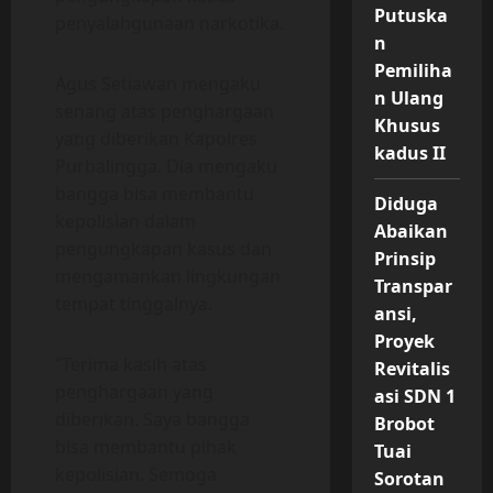
Putuska
penyalahgunaan narkotika.
n
Pemiliha
Agus Setiawan mengaku
n Ulang
senang atas penghargaan
Khusus
yang diberikan Kapolres
kadus II
Purbalingga. Dia mengaku
bangga bisa membantu
Diduga
kepolisian dalam
Abaikan
pengungkapan kasus dan
Prinsip
mengamankan lingkungan
Transpar
tempat tinggalnya.
ansi,
Proyek
“Terima kasih atas
Revitalis
penghargaan yang
asi SDN 1
diberikan. Saya bangga
Brobot
bisa membantu pihak
Tuai
kepolisian. Semoga
Sorotan