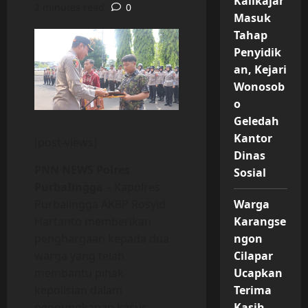
Kalikajar
2 minutes read
0
Masuk
Tahap
Penyidik
an, Kejari
Wonosob
o
Geledah
Kantor
[post-views]
Dinas
PNN NEWS Polres
Sosial
PurbaIingga
– Kapolres
Purbalingga AKBP Rosyid
Warga
Hartanto memberikan
Karangse
penghargaan kepada dua
ngon
warga yang telah
Cilapar
membantu pihak
Ucapkan
kepolisian dalam
Terima
pengungkapan kasus
Kasih