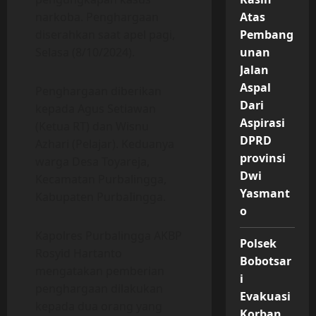
narkoba. Penghargaan
Atas
diserahkan saat apel pagi,
Pembang
Selasa (8/10/2024).
unan
Jalan
Aspal
Penghargaan diberikan
Dari
kepada Agus Setiawan
Aspirasi
(Ketua RT) dan Wisnu
DPRD
Azhari (Pelajar). Keduanya
provinsi
warga Desa Toyareja,
Dwi
Kecamatan Purbalingga,
Yasmant
Kabupaten PurbaIingga.
o
Kapolres Purbalingga AKBP
Polsek
Rosyid Hartanto
Bobotsar
mengatakan pemberian
i
penghargaan dilakukan
Evakuasi
kepada dua orang yang
Korban