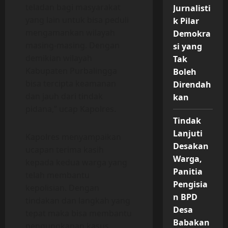
teladan bagi masyarakat
Jurnalisti
yang lain untuk bisa peduli
k Pilar
mengamankan wilayah
Demokra
masing-masing. Dengan
si yang
demikian wilayah
Tak
Kabupaten Purbalingga
Boleh
bisa tercipta keamanan
Direndah
dan jauh dari tindak
kan
pidana,” ucap Kapolres.
Tindak
Lanjuti
Kapolres menyampaikan
Desakan
ucapan terima kasih
Warga,
kepada kedua warga yang
Panitia
telah membantu
Pengisia
kepolisian. Dengan
n BPD
tindakan dan langkah yang
Desa
tepat maka bisa membantu
Babakan
pengungkapan kasus