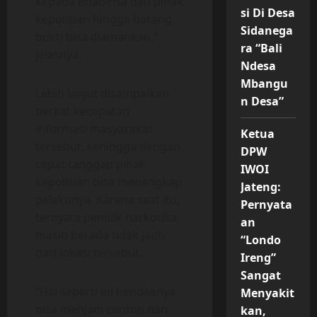
kepada Bhabinsa dan pihak
si Di Desa
kepolisian hingga barang
Sidanega
bukti bisa diamankan,”
ra “Bali
jelasnya.
Ndesa
Mbangu
Lebih lanjut disampaikan
n Desa”
berkat kecepatan
informasi masyarakat
Ketua
tersebut, sehingga dengan
DPW
cepat tanggap pihak
IWOI
kepolisian bisa menangkap
Jateng:
pelakunya. Karena saat itu,
Pernyata
ternyata pemilik narkotika
an
masih berada tidak jauh
“Londo
dari lokasi tersebut.
Ireng”
Sangat
“Hal seperti ini hendaknya
Menyakit
bisa menjadi contoh dan
kan,