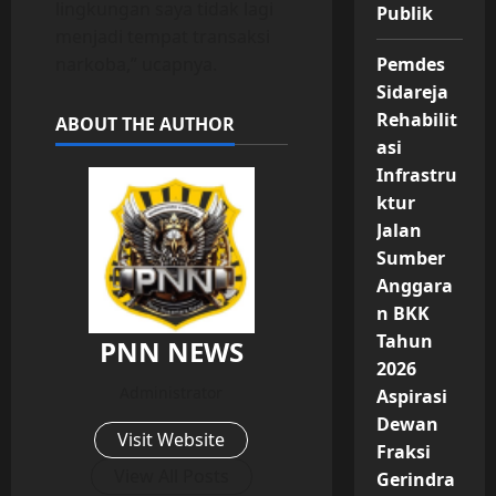
lingkungan saya tidak lagi
Publik
menjadi tempat transaksi
Pemdes
narkoba,” ucapnya.
Sidareja
Rehabilit
ABOUT THE AUTHOR
asi
Infrastru
ktur
Jalan
Sumber
Anggara
n BKK
Tahun
PNN NEWS
2026
Administrator
Aspirasi
Dewan
Visit Website
Fraksi
View All Posts
Gerindra