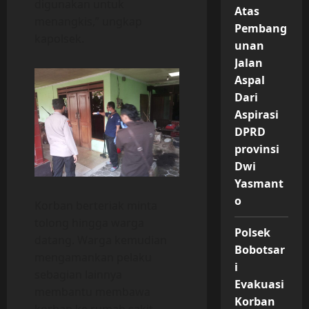
digunakan untuk
Atas
menangkis,” ungkap
Pembang
kapolsek.
unan
Jalan
Aspal
Dari
Aspirasi
DPRD
provinsi
Dwi
Yasmant
o
Korban berteriak minta
tolong hingga warga
Polsek
datang. Warga kemudian
Bobotsar
mengamankan pelaku
i
sebagian lainnya
Evakuasi
membantu membawa
Korban