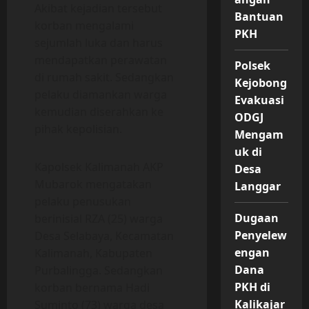
Akibat kejadian tersebut
Bantuan
korban mengalami
PKH
sejumlah luka dan harus
mendapatkan perawatan
Polsek
di rumah sakit. Sedangkan
Kejobong
pelaku diamankan warga
Evakuasi
kemudian diserahkan ke
ODGJ
pihak kepolisian.
Mengam
uk di
Kapolsek Kalimanah AKP
Desa
Mubarok mengatakan
Langgar
pelaku penusukan
Dugaan
berinisial RZA (25) warga
Penyelew
Desa Selabaya, Kecamatan
engan
Kalimanah, Kabupaten
Dana
Purbalingga. Sedangkan
PKH di
korban bernama Hadi
Kalikajar
Suminto (73) warga desa