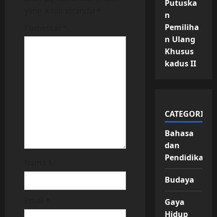
Putuska
yang wajib ditandai
*
n
t
Pemiliha
Komentar
*
i
n Ulang
Khusus
o
kadus II
n
CATEGORIES
Bahasa
dan
Pendidikan
Nama
*
Budaya
Email
*
Gaya
Hidup