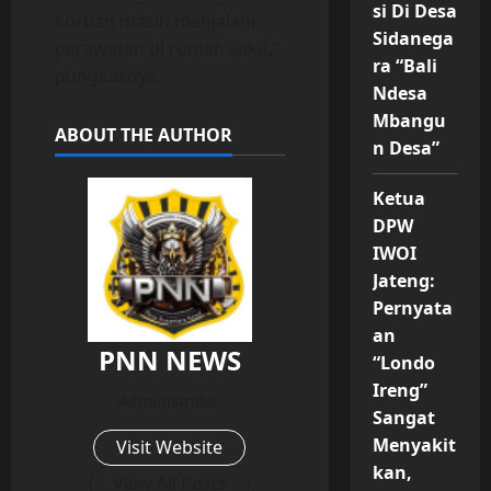
si Di Desa
korban masih menjalani
Sidanega
perawatan di rumah sakit,”
ra “Bali
pungkasnya.
Ndesa
Mbangu
ABOUT THE AUTHOR
n Desa”
Ketua
DPW
IWOI
Jateng:
Pernyata
an
PNN NEWS
“Londo
Ireng”
Administrator
Sangat
Menyakit
Visit Website
kan,
View All Posts