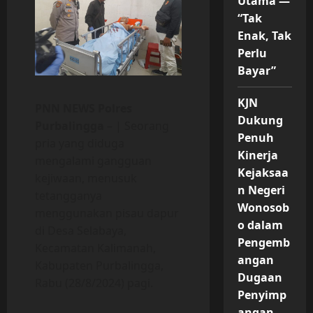
Utama —
“Tak
Enak, Tak
Perlu
Bayar”
KJN
PNN NEWS Polres
Dukung
Purbalingga
– | Seorang
Penuh
pria yang diduga
Kinerja
mengalami gangguan
Kejaksaa
kejiwaan, menusuk
n Negeri
tetangganya
Wonosob
menggunakan pisau dapur
o dalam
di Desa Selabaya,
Pengemb
Kecamatan Kalimanah,
angan
Kabupaten Purbalingga,
Dugaan
Rabu (28/8/2024) pagi.
Penyimp
angan