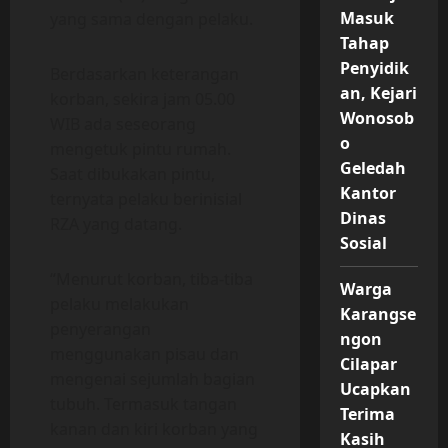
Masuk
yang sama dengan pelaku.
Tahap
Penyidik
Berdasarkan keterangan
an, Kejari
korban, sekira jam 05.00
Wonosob
WIB ada seseorang
o
mengetuk pintu rumah.
Geledah
Saat dibukakan pintu,
Kantor
ternyata pelaku berinisial
Dinas
RZA yang datang.
Sosial
“Menurut korban, tiba-tiba
Warga
pelaku melakukan
Karangse
penyerangan
ngon
menggunakan pisau dan
Cilapar
mengenai sejumlah bagian
Ucapkan
tubuh. Termasuk tangan
Terima
kanan dan kiri korban yang
Kasih