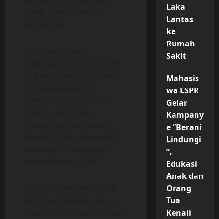
korban ke rumah sakit
Laka
untuk mendapatkan
Lantas
perawatan.
ke
Rumah
Polisi dari Polsek
Sakit
Kalimanah dan Satreskrim
Polres Purbalingga yang
Mahasis
mendapat laporan
wa LSPR
kemudian mendatangi
Gelar
lokasi. Selanjutnya
Kampany
mengamankan pelaku,
e “Berani
barang bukti, memeriksa
Lindungi
saksi serta melakukan
”,
pemeriksaan di TKP.
Edukasi
Anak dan
Orang
Kapolsek menambahkan
Tua
berdasarkan keterangan
Kenali
ketua RT setempat, pelaku