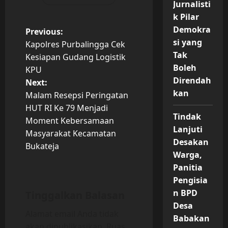
Jurnalisti
k Pilar
Demokra
P
Previous:
si yang
Kapolres Purbalingga Cek
o
Tak
Kesiapan Gudang Logistik
Boleh
KPU
s
Direndah
Next:
kan
t
Malam Resepsi Peringatan
HUT RI Ke 79 Menjadi
n
Tindak
Moment Kebersamaan
Lanjuti
Masyarakat Kecamatan
a
Desakan
Bukateja
Warga,
v
Panitia
Pengisia
i
n BPD
Tinggalkan Balasan
g
Desa
Alamat email Anda tidak
Babakan
a
akan dipublikasikan.
Ruas