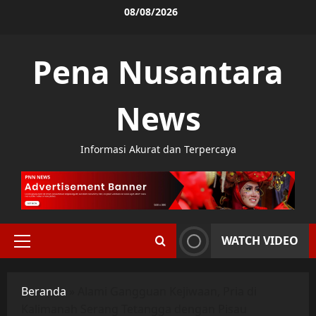
Skip
08/08/2026
to
content
Pena Nusantara
News
Informasi Akurat dan Terpercaya
WATCH VIDEO
Primary
Menu
Beranda
»
Alami Gangguan Kejiwaan, Pria di
Kalimanah Serang Tetangga dengan Pisau