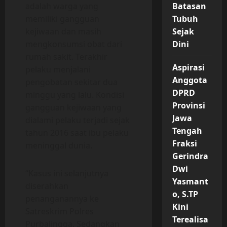
Batasan
adalah warga yang
Tubuh
memiliki gangguan
Sejak
kejiwaan dan masih
Dini
mengkonsumsi obat dari
rumah sakit. Terakhir
Aspirasi
pelaku menjalani
Anggota
pengobatan sekitar dua
DPRD
minggu yang lalu. Kondisi
Provinsi
gangguan kejiwaan yang
Jawa
dialami pelaku terjadi sejak
Tengah
tahun 2016 saat ibu pelaku
Fraksi
meninggal dunia.
Gerindra
Dwi
“Kasus ini selanjutnya
Yasmant
diserahkan
o, S.TP
penanganannya ke
Kini
Satreskrim Polres
Terealisa
Purbalingga. Sedangkan