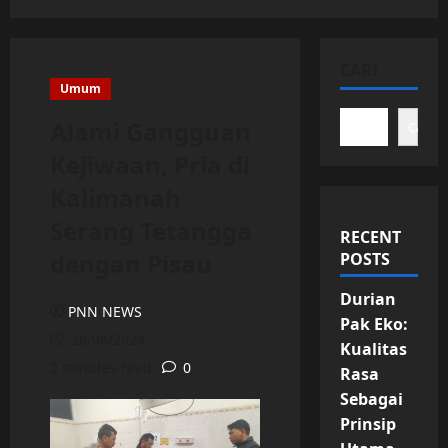
CARI
Umum
Alami Gangguan
Cari
Kejiwaan, Pria di
Kalimanah
Serang Tetangga
RECENT
dengan Pisau
POSTS
Durian
PNN NEWS
Pak Eko:
28/08/2024
Kualitas
2 minutes read
0
Rasa
Sebagai
Prinsip