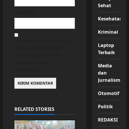
Sehat
Situs Web
Kesehatan
Kriminal
Simpan nama, email, dan
Laptop
situs web saya pada
Terbaik
peramban ini untuk
komentar saya
Media
berikutnya.
dan
Jurnalisme
Otomotif
Politik
RELATED STORIES
REDAKSI