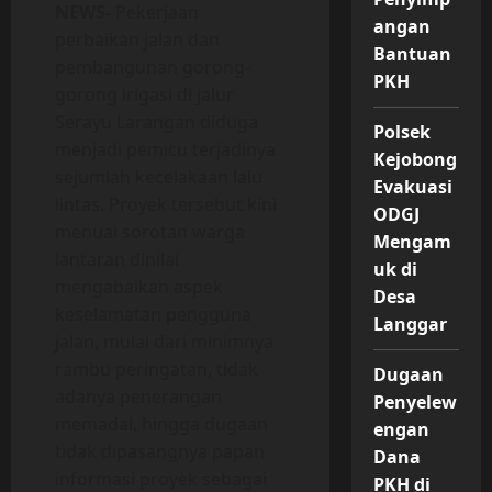
NEWS-
Pekerjaan
angan
perbaikan jalan dan
Bantuan
pembangunan gorong-
PKH
gorong irigasi di jalur
Serayu Larangan diduga
Polsek
menjadi pemicu terjadinya
Kejobong
sejumlah kecelakaan lalu
Evakuasi
lintas. Proyek tersebut kini
ODGJ
menuai sorotan warga
Mengam
lantaran dinilai
uk di
mengabaikan aspek
Desa
keselamatan pengguna
Langgar
jalan, mulai dari minimnya
rambu peringatan, tidak
Dugaan
adanya penerangan
Penyelew
memadai, hingga dugaan
engan
tidak dipasangnya papan
Dana
informasi proyek sebagai
PKH di