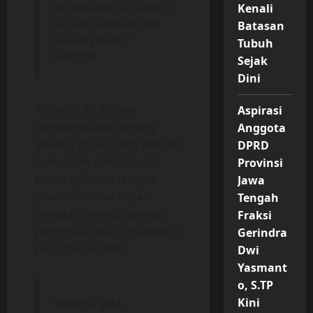
kecelakaan di lokasi
Kenali
itu dan kondisinya
Batasan
cukup parah,”
Tubuh
ujarnya.
Sejak
Dini
Menurut AJ, proyek
Aspirasi
pembangunan gorong-
Anggota
gorong irigasi yang disertai
DPRD
tumpukan material dan
Provinsi
bekas galian di tengah
Jawa
jalan membuat situasi
Tengah
semakin membahayakan
Fraksi
pengguna jalan, khususnya
Gerindra
pada malam hari.
Dwi
Yasmant
o, S.TP
Kini
“Karena ada