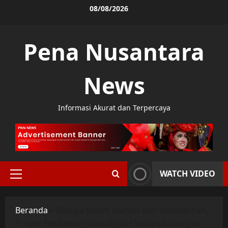
Skip
08/08/2026
to
content
Pena Nusantara
News
Informasi Akurat dan Terpercaya
WATCH VIDEO
Primary
Menu
Beranda
»
Diduga Minim Rambu dan Penerangan,
Proyek Perbaikan Jalan di Jalur Serayu Larangan