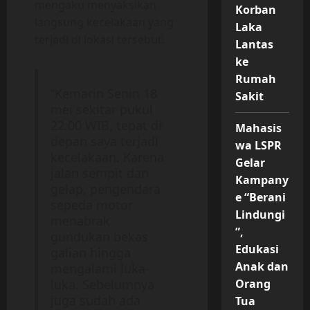
mengaku menyaksikan
Korban
langsung kecelakaan yang
Laka
terjadi di lokasi tersebut.
Lantas
ke
Rumah
“Kemarin Senin 18
Sakit
mei sekitar pukul
22.00 WIB, tepat di
Mahasis
depan saya terjadi
wa LSPR
kecelakaan. Karena
Gelar
jalan sempit dan
Kampany
gelap, pengendara
e “Berani
sepeda motor
Lindungi
menabrak
”,
gundukan bekas
Edukasi
galian hingga
Anak dan
mengalami luka-
Orang
luka. Sebelumnya
juga sudah ada
Tua