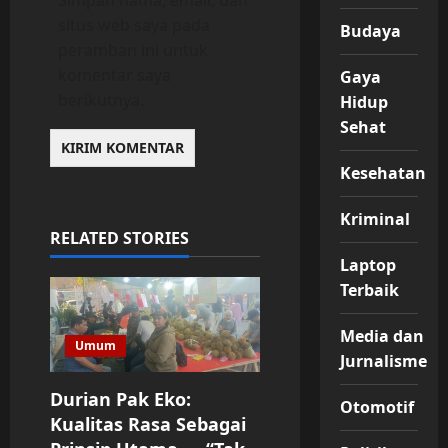
Simpan nama, email, dan
situs web saya pada
Budaya
peramban ini untuk
komentar saya
Gaya
berikutnya.
Hidup
Sehat
Kesehatan
Kriminal
RELATED STORIES
Laptop
Terbaik
Media dan
Umum
Jurnalisme
Durian Pak Eko:
Otomotif
Kualitas Rasa Sebagai