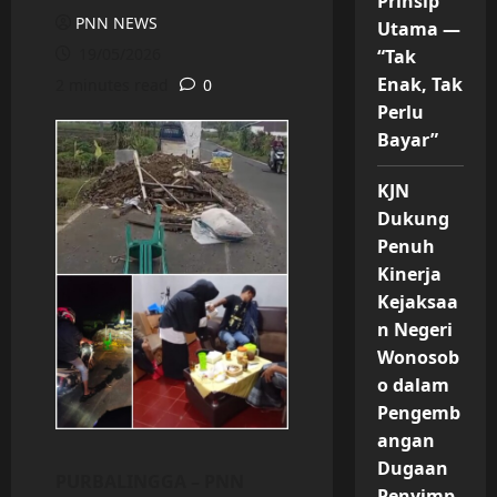
Prinsip
PNN NEWS
Utama —
19/05/2026
“Tak
Enak, Tak
2 minutes read
0
Perlu
Bayar”
KJN
Dukung
Penuh
Kinerja
Kejaksaa
n Negeri
Wonosob
o dalam
Pengemb
angan
Dugaan
PURBALINGGA – PNN
Penyimp