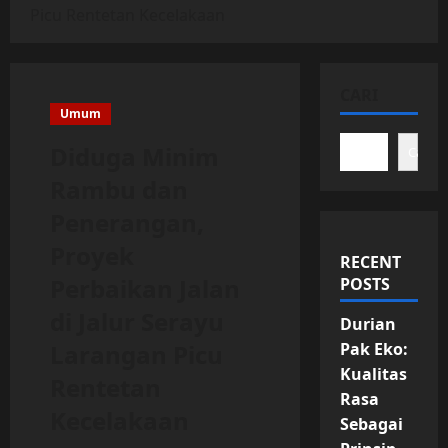
Picu Rentetan Kecelakaan
CARI
Umum
Diduga Minim
Cari
Rambu dan
Penerangan,
Proyek
RECENT
Perbaikan Jalan
POSTS
di Jalur Serayu
Durian
Larangan Picu
Pak Eko:
Kualitas
Rentetan
Rasa
Kecelakaan
Sebagai