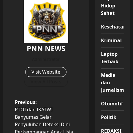
Hidup
Sehat
Kesehatan
Kriminal
PNN NEWS
Laptop
Administrator
Terbaik
Visit Website
Media
View All Posts
dan
Jurnalisme
P
Previous:
Otomotif
PTOI dan IKATWI
o
Banyumas Gelar
Politik
Penyuluhan Deteksi Dini
s
REDAKSI
Perkembangan Anak Usia