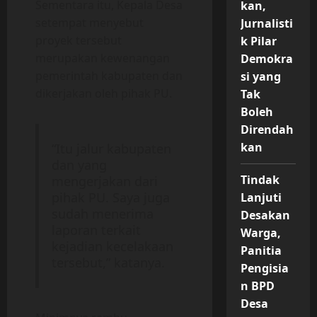
Sementara itu, Kepala Desa
kan,
setempat menyebut
Jurnalisti
proyek tersebut
k Pilar
merupakan kewenangan
Demokra
pemerintah kabupaten dan
si yang
dikerjakan oleh pihak PU.
Tak
Boleh
Direndah
kan
“Itu jalur kabupaten
dan yang
Tindak
mengerjakan dari
pihak PU. Saya juga
Lanjuti
sudah menerima
Desakan
laporan terkait
Warga,
kejadian kecelakaan
Panitia
tersebut,” katanya.
Pengisia
n BPD
Desa