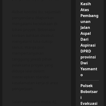
Kasih
Atas
Akibat kondisi itu, sejumlah
Pembang
pengendara dilaporkan
unan
mengalami kecelakaan di
Jalan
lokasi proyek. Beberapa
Aspal
korban bahkan disebut
Dari
mengalami luka cukup
Aspirasi
serius. Warga pun
DPRD
mempertanyakan
provinsi
tanggung jawab pihak
Dwi
pelaksana proyek yang
Yasmant
diduga lalai dalam
o
menerapkan standar
keselamatan kerja di area
Polsek
pengerjaan.
Bobotsar
i
Salah satu saksi mata, AJ,
Evakuasi