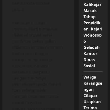
bentuk keterbukaan
Kalikajar
publik.
Masuk
Tahap
Penyidik
Pantauan di lokasi
an, Kejari
menunjukkan tumpukan
Wonosob
material proyek serta
o
gundukan bekas galian
Geledah
dibiarkan berada di tengah
Kantor
badan jalan hingga
Dinas
mempersempit akses
Sosial
kendaraan. Kondisi
tersebut diperparah
Warga
dengan minimnya
Karangse
pencahayaan pada malam
ngon
hari, sehingga jalur
Cilapar
menjadi gelap dan rawan
Ucapkan
membahayakan
Terima
pengendara yang melintas.