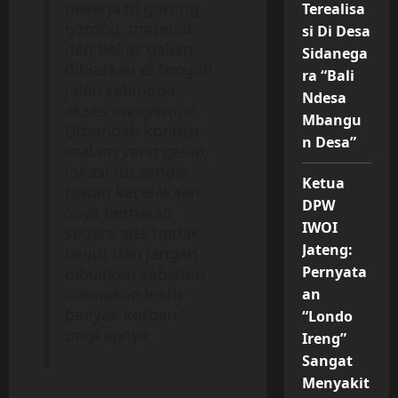
pekerjaan gorong-
Terealisa
gorong, material
si Di Desa
dan bekas galian
Sidanega
dibiarkan di tengah
ra “Bali
jalan sehingga
Ndesa
akses menyempit.
Mbangu
Ditambah kondisi
n Desa”
malam yang gelap,
lokasi itu sangat
Ketua
rawan kecelakaan.
DPW
Saya berharap
IWOI
segera ada tindak
Jateng:
lanjut dan jangan
Pernyata
dibiarkan sebelum
memakan lebih
an
banyak korban,”
“Londo
ungkapnya.
Ireng”
Sangat
Menyakit