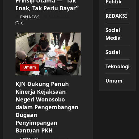
Prinsip Utama — “Tak
Politik
Enak, Tak Perlu Bayar”
REDAKSI
PNN NEWS
06/08/2026
0
Social
Media
Sosial
Teknologi
Umum
Umum
KJN Dukung Penuh
Kinerja Kejaksaan
Negeri Wonosobo
dalam Pengembangan
Dugaan
Penyimpangan
Bantuan PKH