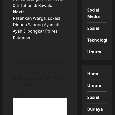
t
0–5 Tahun di Rawalo
Social
Next:
n
Media
Resahkan Warga, Lokasi
Diduga Sabung Ayam di
a
Sosial
Ayah Dibongkar Polres
v
Kebumen
Teknologi
i
Umum
g
Tinggalkan Balasan
a
Alamat email Anda tidak
Home
akan dipublikasikan.
Ruas
t
yang wajib ditandai
*
Umum
i
Komentar
*
Sosial
o
Budaya