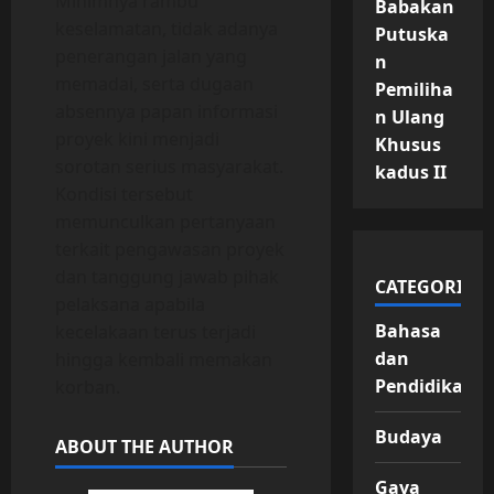
Minimnya rambu
Babakan
keselamatan, tidak adanya
Putuska
penerangan jalan yang
n
memadai, serta dugaan
Pemiliha
absennya papan informasi
n Ulang
proyek kini menjadi
Khusus
sorotan serius masyarakat.
kadus II
Kondisi tersebut
memunculkan pertanyaan
terkait pengawasan proyek
dan tanggung jawab pihak
CATEGORIES
pelaksana apabila
Bahasa
kecelakaan terus terjadi
dan
hingga kembali memakan
Pendidikan
korban.
Budaya
ABOUT THE AUTHOR
Gaya