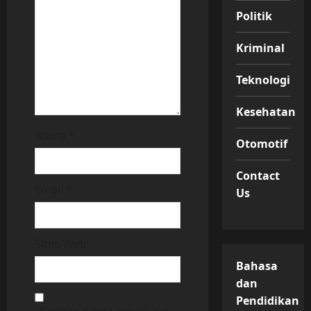
n
Politik
Kriminal
Teknologi
Kesehatan
Nama
*
Otomotif
Contact
Email
*
Us
Situs Web
Bahasa
dan
Pendidikan