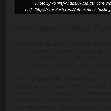
Photo by <a href="https://unsplash.com/@
href="https://unsplash.com/?utm_source=hostin
Pentingnya Menjaga Pol
Menjaga pola makan yang tepat adalah langk
buncit. Konsumsi makanan yang tepat dapa
mencegah penumpukan lemak lebih lanjut. S
makan adalah pemilihan jenis makanan yang 
Untuk mengurangi lemak perut, disarankan
serat, protein, dan lemak sehat. Serat dapat
utuh, dan kacang-kacangan. Serat membant
kenyang lebih lama, sehingga mengurangi ke
dapat diperoleh dari daging tanpa lemak, ika