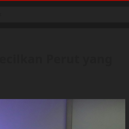
t
cilkan Perut yang