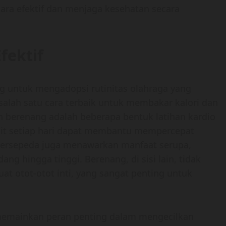
cara efektif dan menjaga kesehatan secara
fektif
ng untuk mengadopsi rutinitas olahraga yang
h salah satu cara terbaik untuk membakar kalori dan
dan berenang adalah beberapa bentuk latihan kardio
enit setiap hari dapat membantu mempercepat
Bersepeda juga menawarkan manfaat serupa,
ang hingga tinggi. Berenang, di sisi lain, tidak
t otot-otot inti, yang sangat penting untuk
a memainkan peran penting dalam mengecilkan