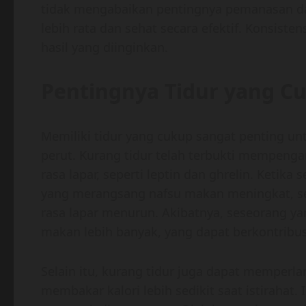
tidak mengabaikan pentingnya pemanasan da
lebih rata dan sehat secara efektif. Konsist
hasil yang diinginkan.
Pentingnya Tidur yang C
Memiliki tidur yang cukup sangat penting u
perut. Kurang tidur telah terbukti mempen
rasa lapar, seperti leptin dan ghrelin. Ketik
yang merangsang nafsu makan meningkat, s
rasa lapar menurun. Akibatnya, seseorang ya
makan lebih banyak, yang dapat berkontribu
Selain itu, kurang tidur juga dapat memperl
membakar kalori lebih sedikit saat istiraha