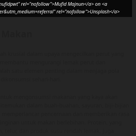
mufidpwt" rel="nofollow">Mufid Majnun</a> on <a
ger&utm_medium=referral" rel="nofollow">Unsplash</a>
a Makan
ah krusial dalam upaya mengecilkan perut yang
t membantu mengurangi lemak perut dan
alah satu elemen penting dalam menjaga pola
dikonsumsi sehari-hari.
 untuk mengonsumsi makanan yang kaya akan
 ditemukan dalam buah-buahan, sayuran, biji-bijian
u memperlancar pencernaan dan memberikan rasa
inginan untuk makan berlebihan. Protein, yang
n, telur, dan produk susu rendah lemak, juga