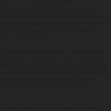
-up, dan crunch sangat efektif dalam
lnya, membantu memperkuat otot-otot inti dan
uh yang lebih baik dan perut yang lebih rata. Sit-
-otot perut bagian atas, juga sangat efektif jika
mal, latihan kekuatan ini sebaiknya dilakukan
ekitar 20-30 menit per sesi.
 tidak boleh diabaikan dalam rutinitas olahraga.
 darah dan mempersiapkan otot untuk aktivitas
katkan fleksibilitas dan mengurangi risiko cedera.
aktivitas ringan seperti berjalan di tempat atau
ahraga. Setelah selesai berolahraga, lakukan
u otot-otot kembali ke kondisi semula dan
kuatan dalam rutinitas olahraga Anda, serta