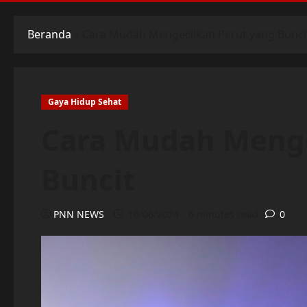
Beranda
»
Cara Mudah Mengecilkan Perut yang Bunci
Gaya Hidup Sehat
Cara Mudah Menge
Buncit
PNN NEWS
10/06/2024
6 minutes read
0