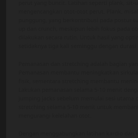
perut yang buncit. Latihan seperti plank, sit
mengencangkan otot-otot perut. Plank, misa
punggung, yang berkontribusi pada postur tub
up dan crunch, meskipun lebih fokus pada otot
dilakukan secara rutin. Untuk hasil yang opti
setidaknya tiga kali seminggu dengan durasi s
Pemanasan dan stretching adalah bagian yang
Pemanasan membantu meningkatkan sirkulasi
fisik, sementara stretching membantu mening
Lakukan pemanasan selama 5-10 menit dengan 
jumping jacks sebelum memulai sesi utama ol
stretching selama 5-10 menit untuk membant
mengurangi kelelahan otot.
Dengan menggabungkan latihan kardio dan ke