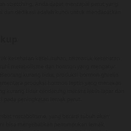
n stretching, Anda dapat mencapai perut yang
ensi dan dedikasi adalah kunci untuk mendapatkan
ukup
ntuk kesehatan keseluruhan, termasuk kesehatan
garuhi metabolisme dan hormon yang mengatur
a seseorang kurang tidur, produksi hormon ghrelin
ementara produksi hormon leptin yang menekan
ng kurang tidur cenderung merasa lebih lapar dan
si pada peningkatan lemak perut.
ambat metabolisme, yang berarti tubuh akan
t. Ini bisa menyebabkan penumpukan lemak,