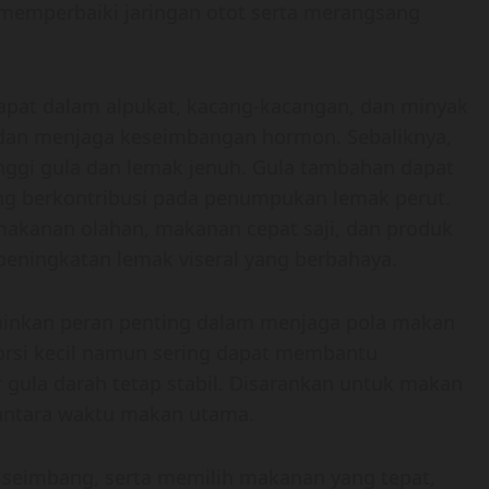
mperbaiki jaringan otot serta merangsang
dapat dalam alpukat, kacang-kacangan, dan minyak
dan menjaga keseimbangan hormon. Sebaliknya,
nggi gula dan lemak jenuh. Gula tambahan dapat
ng berkontribusi pada penumpukan lemak perut.
akanan olahan, makanan cepat saji, dan produk
peningkatan lemak viseral yang berbahaya.
ainkan peran penting dalam menjaga pola makan
rsi kecil namun sering dapat membantu
gula darah tetap stabil. Disarankan untuk makan
i antara waktu makan utama.
seimbang, serta memilih makanan yang tepat,