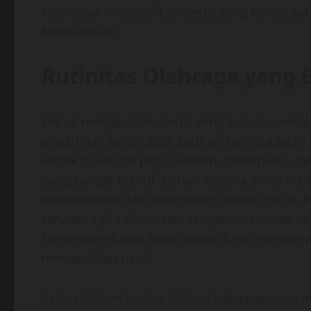
kita dapat mengecilkan perut yang buncit se
keseluruhan.
Rutinitas Olahraga yang E
Untuk mengecilkan perut yang buncit, penti
efektif dan terstruktur. Latihan kardio adala
lemak di sekitar perut. Berlari, bersepeda, 
yang sangat efektif. Berlari selama 30-45 m
metabolisme dan mengurangi lemak perut. 
terutama jika dilakukan dengan intensitas sed
hanya membakar kalori tetapi juga memperkua
mengecilkan perut.
Selain latihan kardio, latihan kekuatan jug