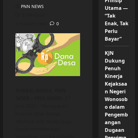
Prinsip
PNN NEWS
Utama —
27/06/2026
“Tak
Enak, Tak
2 minutes read
0
Perlu
Bayar”
KJN
Dukung
Penuh
Kinerja
Kejaksaa
PURBALINGGA, PNN
n Negeri
NEWS – PNN NEWS
– 27
Wonosob
Juni 2026 – Penegakan
o dalam
hukum tidak hanya
Pengemb
dituntut adil, tetapi juga
angan
harus memberikan
Dugaan
kepastian. Ketika sebuah
Penyimp