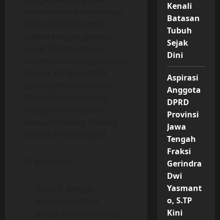
Kenali
berkekuatan hukum tetap
Batasan
terbukti terjadi tindak
Tubuh
pidana korupsi, pelaku
Sejak
dapat dijerat dengan
Dini
ketentuan Undang-Undang
Nomor 31 Tahun 1999
Aspirasi
tentang Pemberantasan
Anggota
Tindak Pidana Korupsi
DPRD
sebagaimana diubah
Provinsi
dengan Undang-Undang
Jawa
Nomor 20 Tahun 2001.
Tengah
Fraksi
Di antaranya:
Gerindra
Dwi
Yasmant
Pasal 2, dengan
o, S.TP
ancaman pidana
Kini
penjara seumur hidup