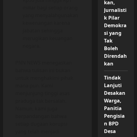
kan,
miliar bagi setiap orang
Jurnalisti
yang menyalahgunakan
k Pilar
kewenangan karena
Demokra
jabatan sehingga
si yang
merugikan keuangan
Tak
negara.
Boleh
Direndah
PNN NEWS menegaskan
kan
bahwa tulisan ini bukan
Tindak
untuk menghakimi pihak
Lanjuti
mana pun. Kami
Desakan
menjunjung tinggi asas
Warga,
praduga tak bersalah.
Panitia
Namun, kami juga
Pengisia
berpandangan bahwa
n BPD
setiap dugaan korupsi
Desa
yang telah menjadi