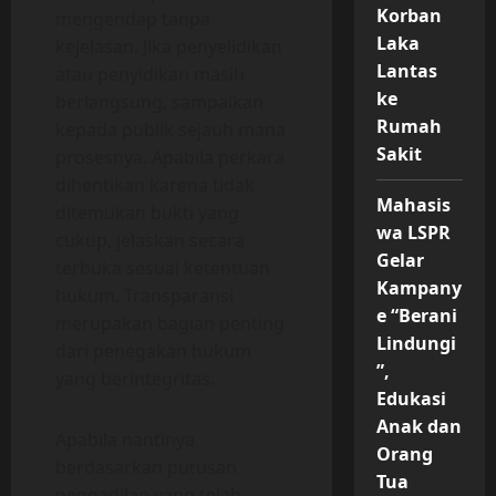
Korban
mengendap tanpa
Laka
kejelasan. Jika penyelidikan
Lantas
atau penyidikan masih
ke
berlangsung, sampaikan
Rumah
kepada publik sejauh mana
Sakit
prosesnya. Apabila perkara
dihentikan karena tidak
Mahasis
ditemukan bukti yang
wa LSPR
cukup, jelaskan secara
Gelar
terbuka sesuai ketentuan
Kampany
hukum. Transparansi
e “Berani
merupakan bagian penting
Lindungi
dari penegakan hukum
”,
yang berintegritas.
Edukasi
Anak dan
Apabila nantinya
Orang
berdasarkan putusan
Tua
pengadilan yang telah