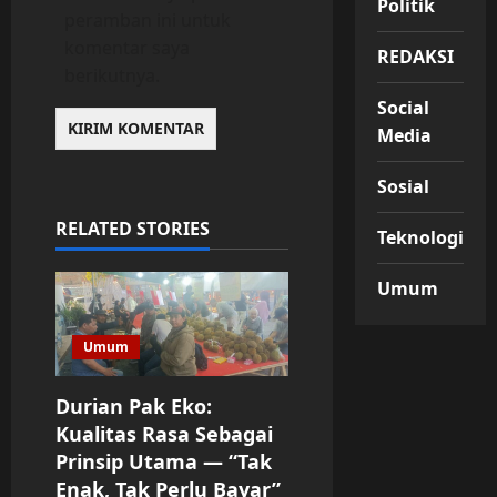
Politik
peramban ini untuk
komentar saya
REDAKSI
berikutnya.
Social
Media
Sosial
RELATED STORIES
Teknologi
Umum
Umum
Durian Pak Eko:
Kualitas Rasa Sebagai
Prinsip Utama — “Tak
Enak, Tak Perlu Bayar”