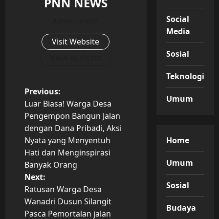
PNN NEWS
Social
Administrator
Media
Visit Website
Sosial
View All Posts
Teknologi
P
Previous:
Umum
Luar Biasa! Warga Desa
o
Pengempon Bangun Jalan
dengan Dana Pribadi, Aksi
s
Nyata yang Menyentuh
Home
t
Hati dan Menginspirasi
Umum
Banyak Orang
n
Next:
Sosial
Ratusan Warga Desa
a
Wanadri Dusun Silangit
Budaya
v
Pasca Pemortalan jalan