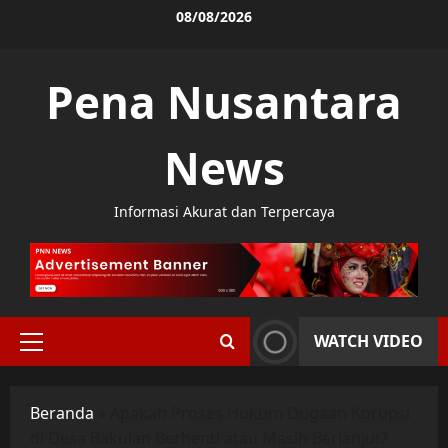
Skip
08/08/2026
to
content
Pena Nusantara
News
Informasi Akurat dan Terpercaya
WATCH VIDEO
Primary
Menu
Beranda
»
Apakah Proses Hukum Dugaan Korupsi
di Desa Bakulan Berhenti atau Masih Berlanjut?