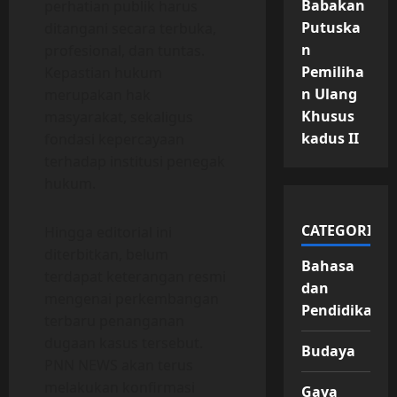
Babakan
perhatian publik harus
Putuska
ditangani secara terbuka,
n
profesional, dan tuntas.
Pemiliha
Kepastian hukum
n Ulang
merupakan hak
Khusus
masyarakat, sekaligus
kadus II
fondasi kepercayaan
terhadap institusi penegak
hukum.
CATEGORIES
Hingga editorial ini
diterbitkan, belum
Bahasa
terdapat keterangan resmi
dan
mengenai perkembangan
Pendidikan
terbaru penanganan
dugaan kasus tersebut.
Budaya
PNN NEWS akan terus
melakukan konfirmasi
Gaya