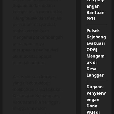
dugaan tindak pidana
angan
korupsi telah mencuat ke
Bantuan
ruang publik dan menjadi
PKH
perhatian masyarakat,
Polsek
maka keterbukaan
Kejobong
mengenai perkembangan
Evakuasi
penanganannya
ODGJ
merupakan bagian dari
Mengam
akuntabilitas aparat
uk di
penegak hukum.
Desa
Langgar
Kasus dugaan korupsi
yang disebut-sebut
Dugaan
melibatkan Desa Bakulan,
Penyelew
Kecamatan Kemangkon,
engan
Kabupaten Purbalingga,
Dana
hingga kini masih
PKH di