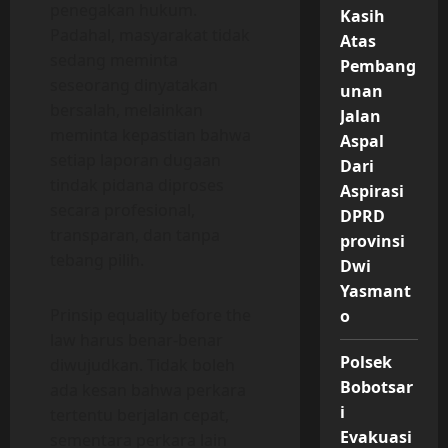
penegakan hukum.
Kasih
Padahal, masyarakat tidak
Atas
sedang meminta
Pembang
seseorang dinyatakan
unan
bersalah, melainkan
Jalan
meminta kepastian bahwa
Aspal
setiap laporan dugaan
Dari
tindak pidana diproses
Aspirasi
secara profesional,
DPRD
transparan, dan tanpa
provinsi
tebang pilih.
Dwi
Yasmant
Prinsip equality before the
o
law harus benar-benar
Polsek
diwujudkan. Tidak boleh
Bobotsar
ada kesan bahwa perkara
i
tertentu berjalan cepat,
Evakuasi
sementara perkara lain