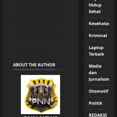
kepada aparat penegak
Hidup
hukum dan pihak-pihak
Sehat
terkait guna menghadirkan
informasi yang berimbang,
Kesehatan
akurat, serta dapat
Kriminal
dipertanggungjawabkan.
Laptop
Redaksi PNN NEWS
Terbaik
ABOUT THE AUTHOR
Media
dan
Jurnalisme
Otomotif
Politik
REDAKSI