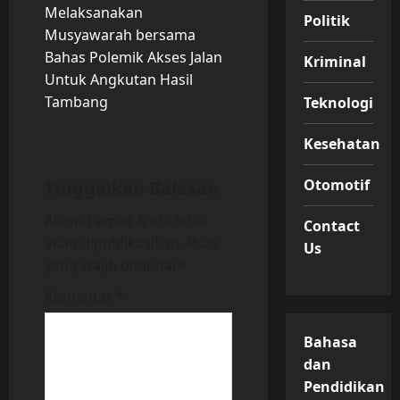
Melaksanakan
Politik
i
Musyawarah bersama
Bahas Polemik Akses Jalan
Kriminal
g
Untuk Angkutan Hasil
Tambang
a
Teknologi
t
Kesehatan
i
Otomotif
Tinggalkan Balasan
o
Alamat email Anda tidak
Contact
akan dipublikasikan.
Ruas
Us
n
yang wajib ditandai
*
Komentar
*
Bahasa
dan
Pendidikan