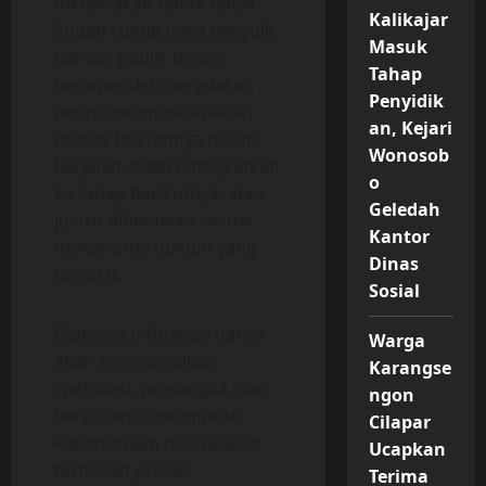
menyisakan tanda tanya.
Kalikajar
Sudah cukup lama bergulir,
Masuk
namun publik belum
Tahap
memperoleh penjelasan
Penyidik
resmi mengenai apakah
an, Kejari
proses hukumnya masih
Wonosob
berjalan, telah ditingkatkan
o
ke tahap berikutnya, atau
Geledah
justru dihentikan sesuai
Kantor
mekanisme hukum yang
Dinas
berlaku.
Sosial
Diamnya informasi hanya
Warga
akan memunculkan
Karangse
spekulasi, prasangka, dan
ngon
berpotensi menggerus
Cilapar
kepercayaan masyarakat
Ucapkan
terhadap proses
Terima