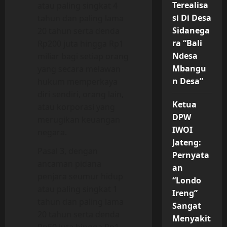
Terealisa
atau paling singkat 4
si Di Desa
tahun dan paling lama
Sidanega
20 tahun serta denda
ra “Bali
Rp200 juta hingga Rp1
Ndesa
miliar bagi setiap orang
Mbangu
yang secara melawan
n Desa”
hukum memperkaya
diri sendiri, orang lain,
Ketua
atau korporasi yang
DPW
merugikan keuangan
IWOI
negara.
Jateng:
Pasal 3, dengan
Pernyata
ancaman pidana
an
penjara seumur hidup
“Londo
atau paling singkat 1
Ireng”
tahun dan paling lama
Sangat
20 tahun serta denda
Menyakit
Rp50 juta hingga Rp1