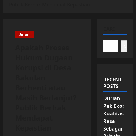
Publik Berhak Mendapat Kepastian
CARI
Umum
Apakah Proses
Cari
Hukum Dugaan
Korupsi di Desa
Bakulan
RECENT
Berhenti atau
POSTS
Masih Berlanjut?
Durian
Publik Berhak
Pak Eko:
Kualitas
Mendapat
Rasa
Kepastian
Sebagai